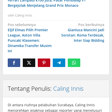
Ferrari Lampaui €100 Juta, Pasar Pembalap F1
Bergejolak Menjelang Grand Prix Monaco
oleh
Caling Innis
Navigasi
Pos sebelumnya
Pos berikutnya
Eljif Elmas Pilih Premier
Gianluca Mancini Jadi
pos
League, Aston Villa
Sorotan: Roma Terdesak,
Puncaki Klasemen:
Inter Siap Bidding
Dinamika Transfer Musim
Ini
Tentang Penulis:
Caling Innis
Di antara riuhnya pelabuhan Surabaya, Caling Innis
menorehkan jejaknya sebagai reporter yang menelusuri