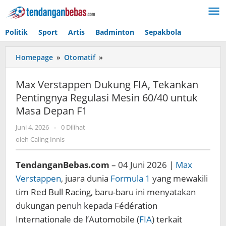
Lewati
ke
konten
Politik
Sport
Artis
Badminton
Sepakbola
Homepage
»
Otomatif
»
Max
Verstappen
Dukung
Max Verstappen Dukung FIA, Tekankan
FIA,
Pentingnya Regulasi Mesin 60/40 untuk
Tekankan
Masa Depan F1
Pentingnya
Regulasi
Juni 4, 2026
oleh
-
0 Dilihat
Mesin
Caling
oleh
Caling Innis
60/40
Innis
untuk
Masa
TendanganBebas.com
– 04 Juni 2026 |
Max
Depan
Verstappen
, juara dunia
Formula 1
yang mewakili
F1
tim Red Bull Racing, baru-baru ini menyatakan
dukungan penuh kepada Fédération
Internationale de l’Automobile (
FIA
) terkait