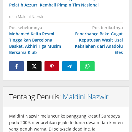
Pelatih Azzurri Kembali Pimpin Tim Nasional
oleh
Maldini Nazwir
Navigasi
Pos sebelumnya
Pos berikutnya
Mohamed Keita Resmi
Fenerbahçe Beko Gugat
pos
Tinggalkan Barcelona
Keputusan Wasit Usai
Basket, Akhiri Tiga Musim
Kekalahan dari Anadolu
Bersama Klub
Efes
Tentang Penulis:
Maldini Nazwir
Maldini Nazwir meluncur ke panggung kreatif Surabaya
pada 2009, menorehkan jejak di dunia desain dan konten
yang penuh warna. Di sela‑sela deadline, ia