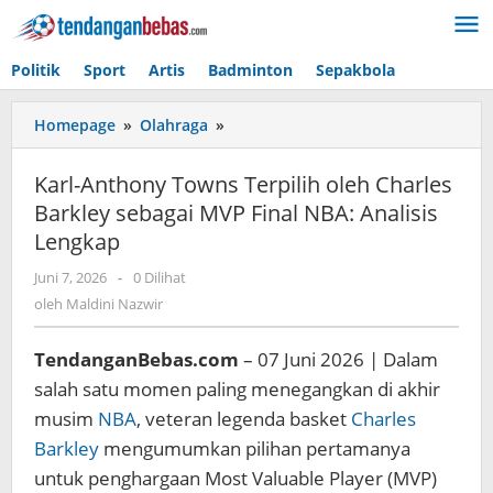
Lewati
ke
konten
Politik
Sport
Artis
Badminton
Sepakbola
Homepage
»
Olahraga
»
Karl-
Anthony
Towns
Karl-Anthony Towns Terpilih oleh Charles
Terpilih
Barkley sebagai MVP Final NBA: Analisis
oleh
Lengkap
Charles
Barkley
Juni 7, 2026
oleh
-
0 Dilihat
sebagai
Maldini
oleh
Maldini Nazwir
MVP
Nazwir
Final
NBA:
TendanganBebas.com
– 07 Juni 2026 | Dalam
Analisis
salah satu momen paling menegangkan di akhir
Lengkap
musim
NBA
, veteran legenda basket
Charles
Barkley
mengumumkan pilihan pertamanya
untuk penghargaan Most Valuable Player (MVP)